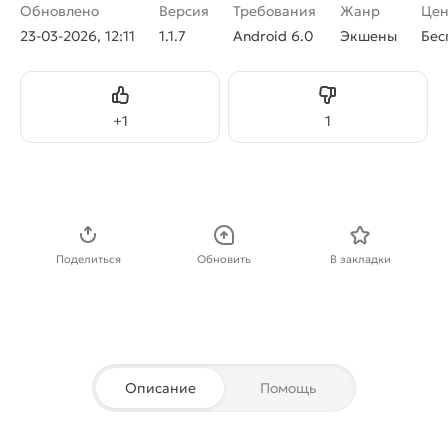
Обновлено
Версия
Требования
Жанр
Цен
23-03-2026, 12:11
1.1.7
Android 6.0
Экшены
Бес
Нравится
Не нравится
+
1
1
Скачать APK
Поделиться
Обновить
В закладки
Описание
Помощь