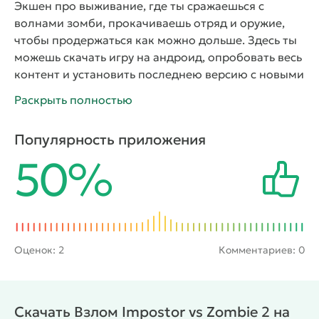
Экшен про выживание, где ты сражаешься с
волнами зомби, прокачиваешь отряд и оружие,
чтобы продержаться как можно дольше. Здесь ты
можешь скачать игру на андроид, опробовать весь
контент и установить последнею версию с новыми
зомби и улучшениями.
Impostor vs Zombie 2:
Раскрыть полностью
Doomsday - динамичная экшен-игра про
выживание в мире зомби-апокалипсиса, где ты
Популярность приложения
управляешь отрядом бойцов и отражаешь волны
50%
живых мертвецов, используя оружие, ловушки и
тактику. Здесь нет времени ждать спасения —
только ты решаешь, выживет ли твоя команда в
этом аду!
Зомби наступают со всех сторон, но у
тебя есть всё, чтобы дать отпор! Улучшай бойцов,
усиливай оружие, зарабатывай золото за победы и
Оценок:
2
Комментариев: 0
собирай ресурсы для прокачки арсенала. С
каждым уровнем враги становятся опаснее, а
значит — тебе нужно думать быстрее, стрелять
Скачать Взлом Impostor vs Zombie 2 на
точнее и постоянно усиливать свой отряд.