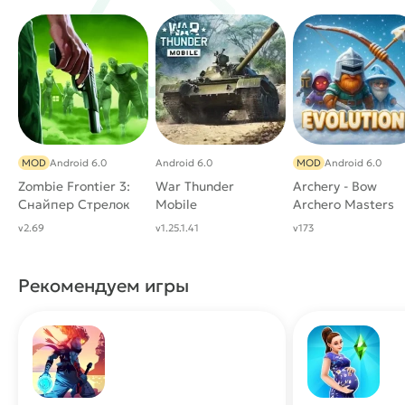
MOD
Android 6.0
Android 6.0
MOD
Android 6.0
Zombie Frontier 3:
War Thunder
Archery - Bow
Снайпер Стрелок
Mobile
Archero Masters
[Много денег]
v2.69
v1.25.1.41
v173
Рекомендуем игры