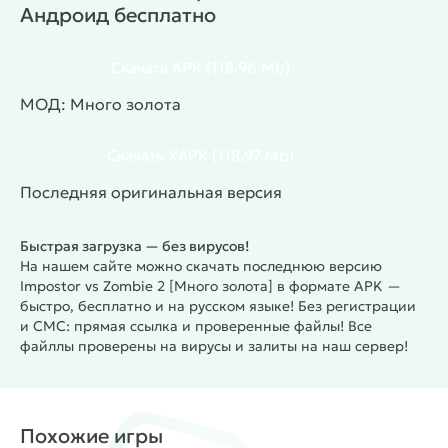
Андроид бесплатно
Думаешь, апокалипсис скоро закончится? Как бы
не так! В каждом обновлении появляются новые
виды зомби, новые испытания и ещё больше
Скачать
APK
(118.96 Mb)
хаоса. Не медли — прокачивай команду, открывай
МОД: Много золота
новые возможности и докажи, что именно ты
способен выжить в мире Doomsday!
Особенности
Скачать
XAPK
(118.97 Mb)
игры:
Орды зомби и напряжённые битвы в реальном
Последняя оригинальная версия
времени
Прокачка команды и улучшение оружия
Быстрая загрузка — без вирусов!
Ловушки и тактические возможности для
На нашем сайте можно скачать последнюю версию
выживания
Impostor vs Zombie 2 [Много золота] в формате APK —
Постоянные обновления с новыми врагами
быстро, бесплатно и на русском языке! Без регистрации
и СМС: прямая ссылка и проверенные файлы! Все
Заработок золота и сбор ресурсов
файллы проверены на вирусы и залиты на наш сервер!
Яркий стиль и динамичный геймплей
#
Жанр:
/
/
/
Экшены
Аркады
Зомби
/
/
/
Однопользовательские
Казуальные
Сложная
Похожие игры
/
/
Офлайн
Выживание
MOD