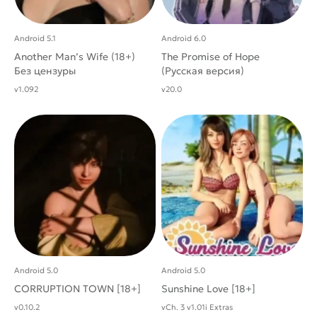
Android 5.1
Android 6.0
Another Man’s Wife (18+)
The Promise of Hope
Без цензуры
(Русская версия)
v1.092
v20.0
Android 5.0
Android 5.0
CORRUPTION TOWN [18+]
Sunshine Love [18+]
v0.10.2
vCh. 3 v1.01i Extras