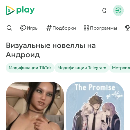
5play
Авто
Игры
Подборки
Программы
Найти
Визуальные новеллы на
Андроид
Модификации TikTok
Модификации Telegram
Метроид