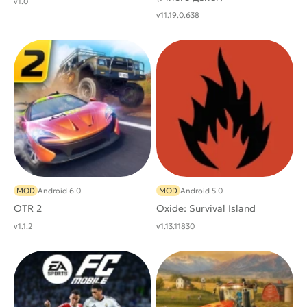
v1.0
v11.19.0.638
MOD
Android 6.0
MOD
Android 5.0
OTR 2
Oxide: Survival Island
v1.1.2
v1.13.11830