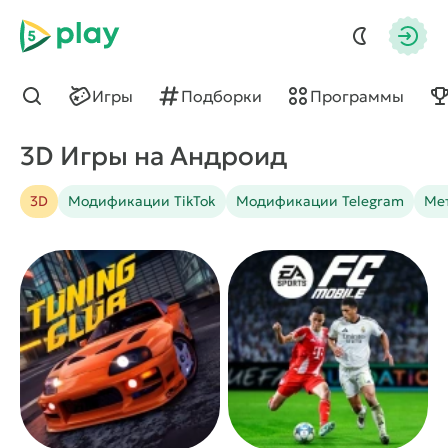
5play
Авто
Игры
Подборки
Программы
Найти
3D Игры на Андроид
3D
Модификации TikTok
Модификации Telegram
Ме