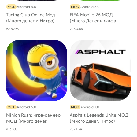
MOD
Android 6.0
MOD
Android 5.0
Tuning Club Online Мод
FIFA Mobile 26 МОД
(Много денег и Нитро)
(Много Денег и Фифа
Поинтов)
v2.8295
v27.0.04
MOD
Android 6.0
MOD
Android 7.0
Minion Rush: игра-раннер
Asphalt Legends Unite МОД
МОД (Много денег,
(Много денег, Нитро)
бесплатные покупки)
v13.3.0
v52.1.2a