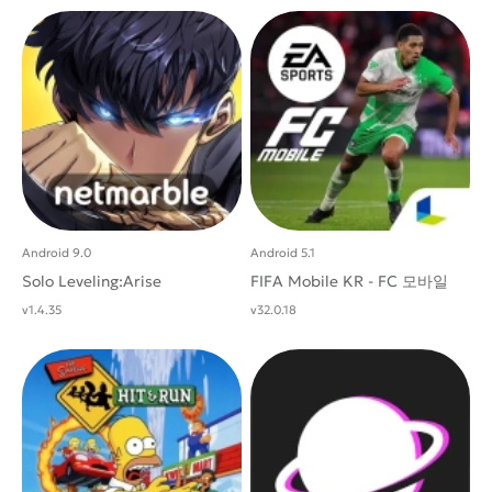
Android 9.0
Android 5.1
Solo Leveling:Arise
FIFA Mobile KR - FC 모바일
v1.4.35
v32.0.18